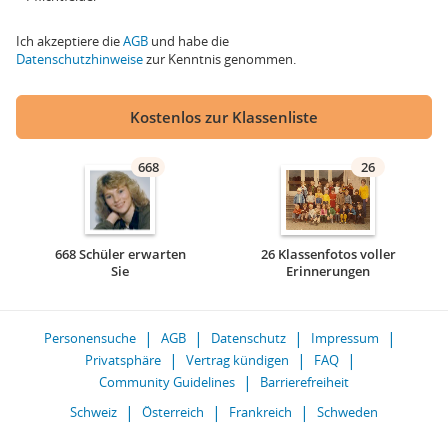
Ich akzeptiere die
AGB
und habe die
Datenschutzhinweise
zur Kenntnis genommen.
Kostenlos zur Klassenliste
668
26
668 Schüler erwarten
26 Klassenfotos voller
Sie
Erinnerungen
Personensuche
AGB
Datenschutz
Impressum
Privatsphäre
Vertrag kündigen
FAQ
Community Guidelines
Barrierefreiheit
Schweiz
Österreich
Frankreich
Schweden