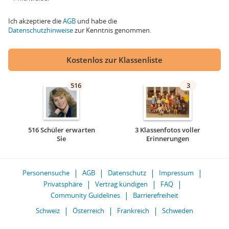
Ich akzeptiere die
AGB
und habe die
Datenschutzhinweise
zur Kenntnis genommen.
Kostenlos zur Klassenliste
516
3
516 Schüler erwarten
3 Klassenfotos voller
Sie
Erinnerungen
Personensuche
AGB
Datenschutz
Impressum
Privatsphäre
Vertrag kündigen
FAQ
Community Guidelines
Barrierefreiheit
Schweiz
Österreich
Frankreich
Schweden