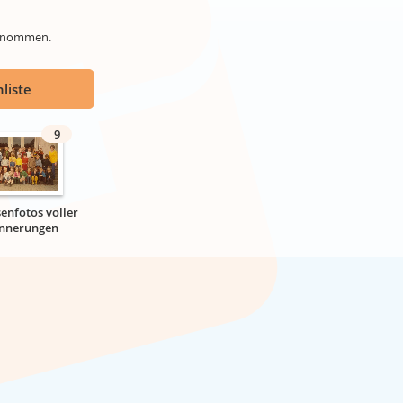
genommen.
liste
9
senfotos voller
innerungen