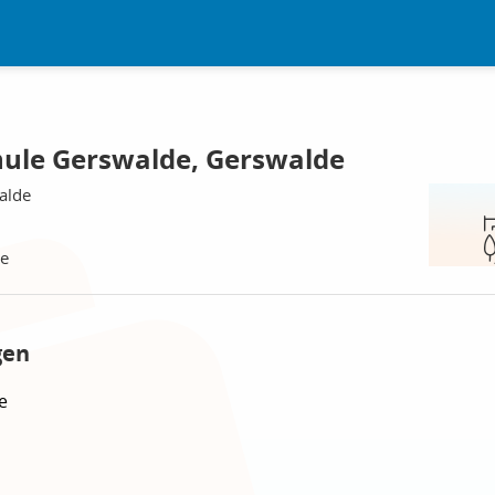
ule Gerswalde, Gerswalde
alde
de
gen
e