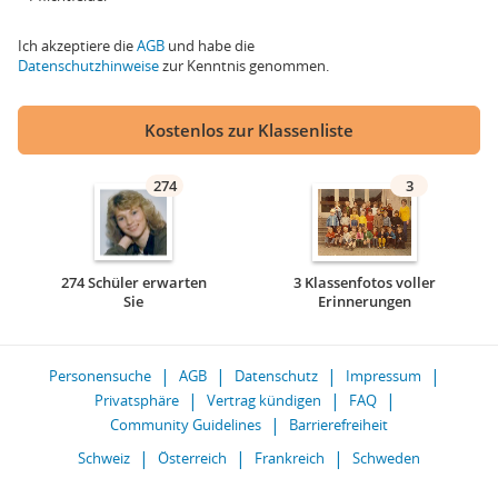
Ich akzeptiere die
AGB
und habe die
Datenschutzhinweise
zur Kenntnis genommen.
Kostenlos zur Klassenliste
274
3
274 Schüler erwarten
3 Klassenfotos voller
Sie
Erinnerungen
Personensuche
AGB
Datenschutz
Impressum
Privatsphäre
Vertrag kündigen
FAQ
Community Guidelines
Barrierefreiheit
Schweiz
Österreich
Frankreich
Schweden