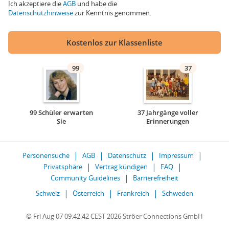
Ich akzeptiere die
AGB
und habe die
Datenschutzhinweise
zur Kenntnis genommen.
Kostenlos zur Klassenliste
99
37
99 Schüler erwarten
37 Jahrgänge voller
Sie
Erinnerungen
Personensuche
AGB
Datenschutz
Impressum
Privatsphäre
Vertrag kündigen
FAQ
Community Guidelines
Barrierefreiheit
Schweiz
Österreich
Frankreich
Schweden
© Fri Aug 07 09:42:42 CEST 2026 Ströer Connections GmbH