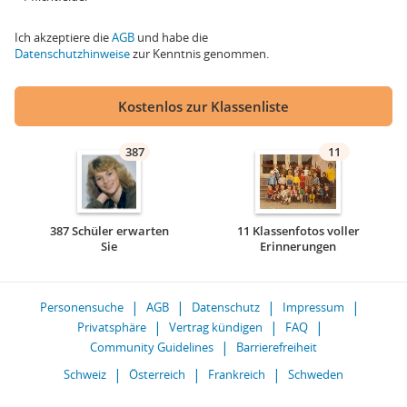
Ich akzeptiere die
AGB
und habe die
Datenschutzhinweise
zur Kenntnis genommen.
Kostenlos zur Klassenliste
387
11
387 Schüler erwarten
11 Klassenfotos voller
Sie
Erinnerungen
Personensuche
AGB
Datenschutz
Impressum
Privatsphäre
Vertrag kündigen
FAQ
Community Guidelines
Barrierefreiheit
Schweiz
Österreich
Frankreich
Schweden