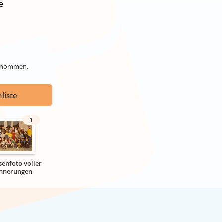
e
genommen.
liste
1
senfoto voller
innerungen