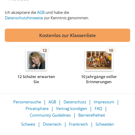
Ich akzeptiere die
AGB
und habe die
Datenschutzhinweise
zur Kenntnis genommen.
Kostenlos zur Klassenliste
12
10
12 Schüler erwarten
10 Jahrgänge voller
Sie
Erinnerungen
Personensuche
AGB
Datenschutz
Impressum
Privatsphäre
Vertrag kündigen
FAQ
Community Guidelines
Barrierefreiheit
Schweiz
Österreich
Frankreich
Schweden