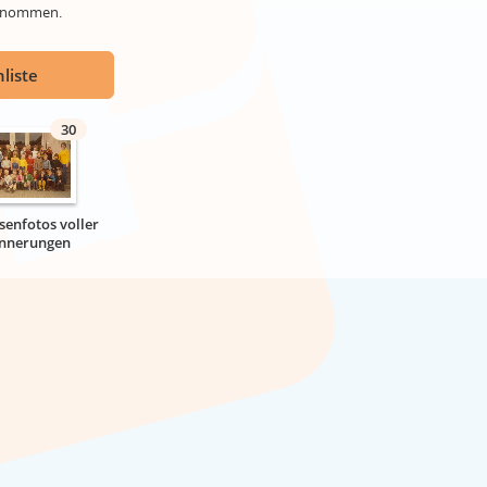
genommen.
liste
30
senfotos voller
innerungen