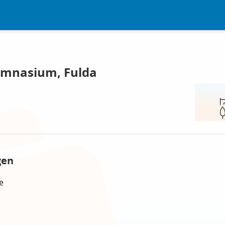
ymnasium, Fulda
gen
e