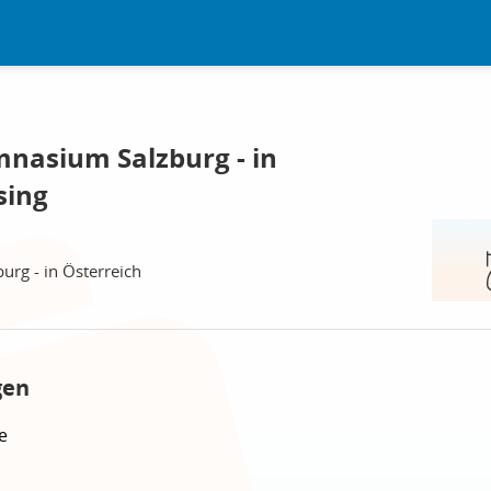
nasium Salzburg - in
sing
rg - in Österreich
gen
e