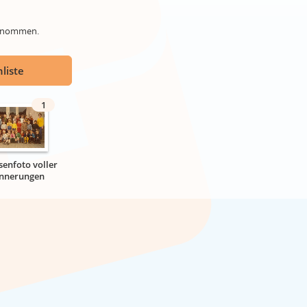
genommen.
liste
1
senfoto voller
innerungen