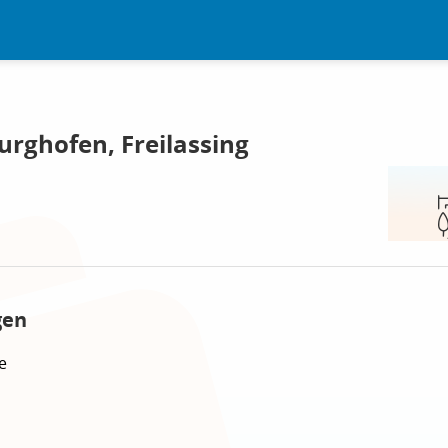
urghofen, Freilassing
gen
e