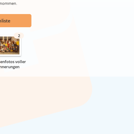
genommen.
liste
2
senfotos voller
innerungen