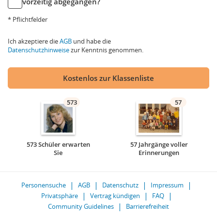
vorzeitig abgegangen?
* Pflichtfelder
Ich akzeptiere die
AGB
und habe die
Datenschutzhinweise
zur Kenntnis genommen.
Kostenlos zur Klassenliste
573
57
573 Schüler erwarten
57 Jahrgänge voller
Sie
Erinnerungen
Personensuche
AGB
Datenschutz
Impressum
Privatsphäre
Vertrag kündigen
FAQ
Community Guidelines
Barrierefreiheit