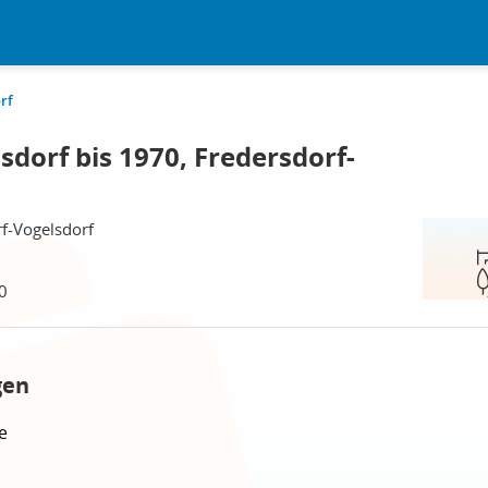
rf
dorf bis 1970, Fredersdorf-
f-Vogelsdorf
0
gen
e