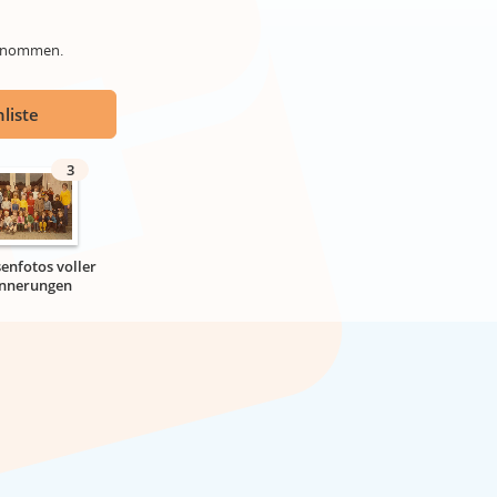
genommen.
liste
3
senfotos voller
innerungen