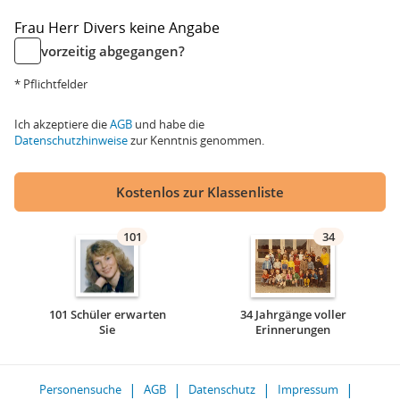
Frau
Herr
Divers
keine Angabe
vorzeitig abgegangen?
* Pflichtfelder
Ich akzeptiere die
AGB
und habe die
Datenschutzhinweise
zur Kenntnis genommen.
Kostenlos zur Klassenliste
101
34
101 Schüler erwarten
34 Jahrgänge voller
Sie
Erinnerungen
Personensuche
AGB
Datenschutz
Impressum