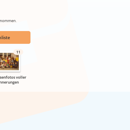
genommen.
liste
11
senfotos voller
innerungen