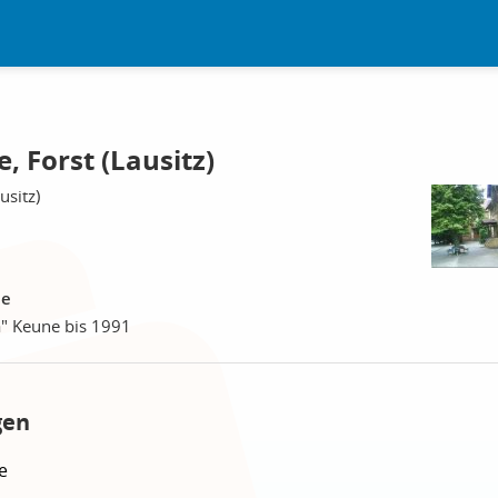
 Forst (Lausitz)
usitz)
le
" Keune bis 1991
gen
e