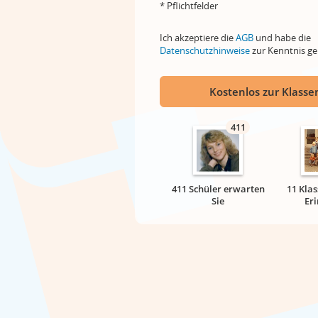
* Pflichtfelder
Ich akzeptiere die
AGB
und habe die
Datenschutzhinweise
zur Kenntnis 
Kostenlos zur Klassen
411
411 Schüler erwarten
11 Klas
Sie
Er