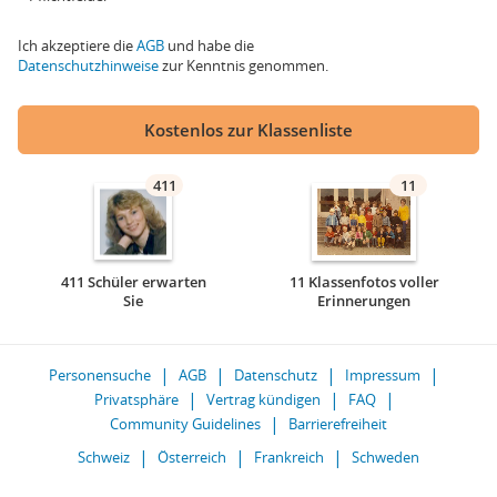
Ich akzeptiere die
AGB
und habe die
Datenschutzhinweise
zur Kenntnis genommen.
Kostenlos zur Klassenliste
411
11
411 Schüler erwarten
11 Klassenfotos voller
Sie
Erinnerungen
Personensuche
AGB
Datenschutz
Impressum
Privatsphäre
Vertrag kündigen
FAQ
Community Guidelines
Barrierefreiheit
Schweiz
Österreich
Frankreich
Schweden