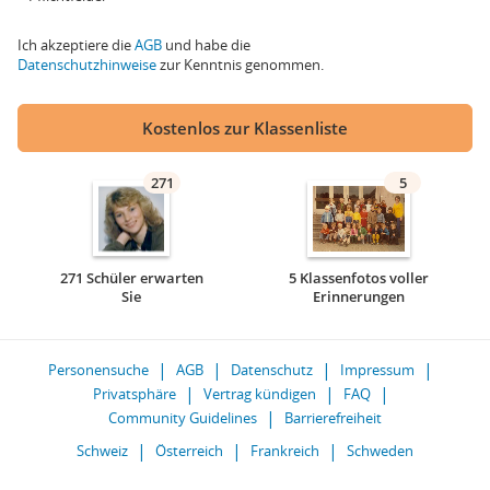
Ich akzeptiere die
AGB
und habe die
Datenschutzhinweise
zur Kenntnis genommen.
Kostenlos zur Klassenliste
271
5
271 Schüler erwarten
5 Klassenfotos voller
Sie
Erinnerungen
Personensuche
AGB
Datenschutz
Impressum
Privatsphäre
Vertrag kündigen
FAQ
Community Guidelines
Barrierefreiheit
Schweiz
Österreich
Frankreich
Schweden