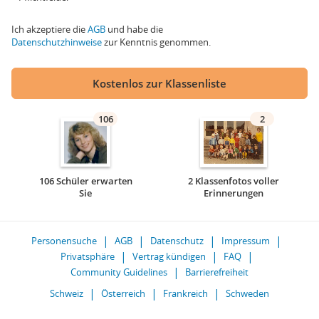
Ich akzeptiere die
AGB
und habe die
Datenschutzhinweise
zur Kenntnis genommen.
Kostenlos zur Klassenliste
106
2
106 Schüler erwarten
2 Klassenfotos voller
Sie
Erinnerungen
Personensuche
AGB
Datenschutz
Impressum
Privatsphäre
Vertrag kündigen
FAQ
Community Guidelines
Barrierefreiheit
Schweiz
Österreich
Frankreich
Schweden