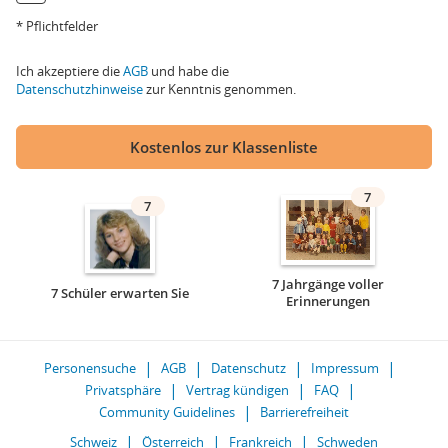
* Pflichtfelder
Ich akzeptiere die
AGB
und habe die
Datenschutzhinweise
zur Kenntnis genommen.
Kostenlos zur Klassenliste
7
7
7 Jahrgänge voller
7 Schüler erwarten Sie
Erinnerungen
Personensuche
AGB
Datenschutz
Impressum
Privatsphäre
Vertrag kündigen
FAQ
Community Guidelines
Barrierefreiheit
Schweiz
Österreich
Frankreich
Schweden