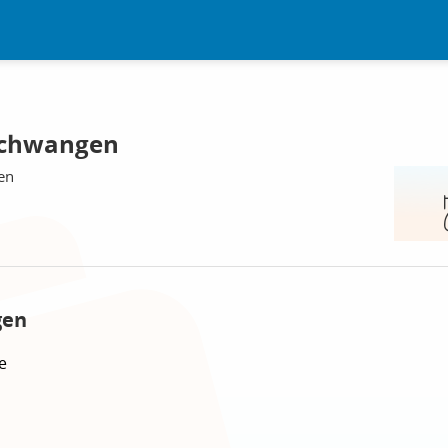
ischwangen
en
gen
e