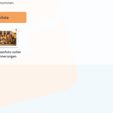
genommen.
liste
1
senfoto voller
innerungen