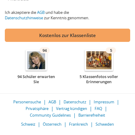
Ich akzeptiere die
AGB
und habe die
Datenschutzhinweise
zur Kenntnis genommen.
Kostenlos zur Klassenliste
94
5
94 Schüler erwarten
5 Klassenfotos voller
Sie
Erinnerungen
Personensuche
AGB
Datenschutz
Impressum
Privatsphäre
Vertrag kündigen
FAQ
Community Guidelines
Barrierefreiheit
Schweiz
Österreich
Frankreich
Schweden