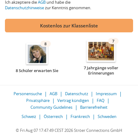
Ich akzeptiere die
AGB
und habe die
Datenschutzhinweise
zur Kenntnis genommen.
Kostenlos zur Klassenliste
7
8
7 Jahrgänge voller
8 Schüler erwarten Sie
Erinnerungen
Personensuche
AGB
Datenschutz
Impressum
Privatsphäre
Vertrag kündigen
FAQ
Community Guidelines
Barrierefreiheit
Schweiz
Österreich
Frankreich
Schweden
© Fri Aug 07 17:47:49 CEST 2026 Ströer Connections GmbH