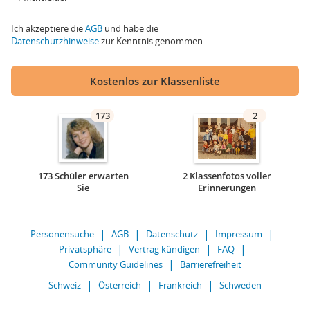
Ich akzeptiere die
AGB
und habe die
Datenschutzhinweise
zur Kenntnis genommen.
Kostenlos zur Klassenliste
173
2
173 Schüler erwarten
2 Klassenfotos voller
Sie
Erinnerungen
Personensuche
AGB
Datenschutz
Impressum
Privatsphäre
Vertrag kündigen
FAQ
Community Guidelines
Barrierefreiheit
Schweiz
Österreich
Frankreich
Schweden