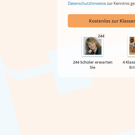
Datenschutzhinweise
zur Kenntnis 
Kostenlos zur Klassen
244
244 Schüler erwarten
4 Klas
Sie
Er