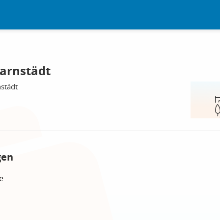
Farnstädt
städt
gen
e