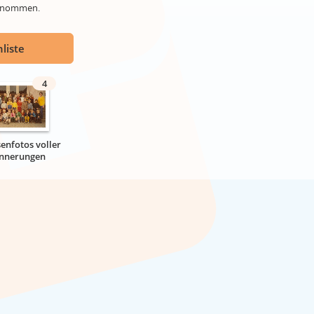
genommen.
liste
4
senfotos voller
innerungen