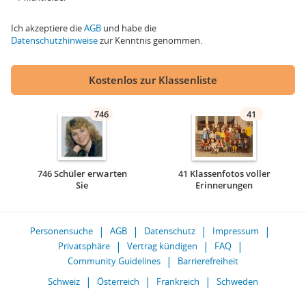
Ich akzeptiere die
AGB
und habe die
Datenschutzhinweise
zur Kenntnis genommen.
Kostenlos zur Klassenliste
746
41
746 Schüler erwarten
41 Klassenfotos voller
Sie
Erinnerungen
Personensuche
AGB
Datenschutz
Impressum
Privatsphäre
Vertrag kündigen
FAQ
Community Guidelines
Barrierefreiheit
Schweiz
Österreich
Frankreich
Schweden