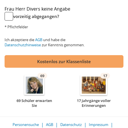
Frau
Herr
Divers
keine Angabe
vorzeitig abgegangen?
* Pflichtfelder
Ich akzeptiere die
AGB
und habe die
Datenschutzhinweise
zur Kenntnis genommen.
Kostenlos zur Klassenliste
69
17
69 Schüler erwarten
17 Jahrgänge voller
Sie
Erinnerungen
Personensuche
AGB
Datenschutz
Impressum