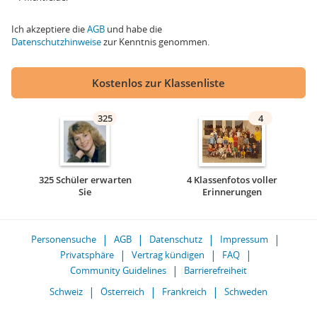
Ich akzeptiere die
AGB
und habe die
Datenschutzhinweise
zur Kenntnis genommen.
Kostenlos zur Klassenliste
325
4
325 Schüler erwarten
4 Klassenfotos voller
Sie
Erinnerungen
Personensuche
AGB
Datenschutz
Impressum
Privatsphäre
Vertrag kündigen
FAQ
Community Guidelines
Barrierefreiheit
Schweiz
Österreich
Frankreich
Schweden