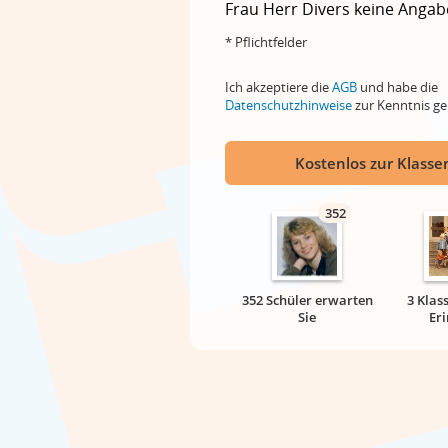
Frau
Herr
Divers
keine Angab
* Pflichtfelder
Ich akzeptiere die
AGB
und habe die
Datenschutzhinweise
zur Kenntnis 
Kostenlos zur Klassen
352
352 Schüler erwarten
3 Klas
Sie
Er