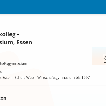
olleg -
sium, Essen
schaftsgymnasium
le
t Essen - Schule West - Wirtschaftsgymnasium bis 1997
gen