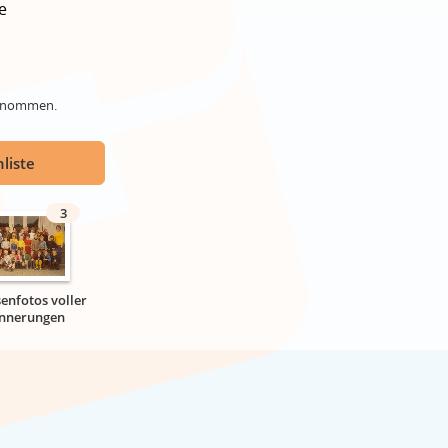
e
genommen.
liste
3
senfotos voller
innerungen