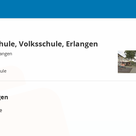
chule, Volksschule, Erlangen
langen
hule
gen
e