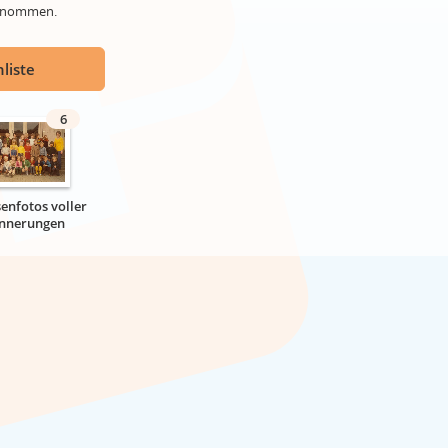
genommen.
liste
6
senfotos voller
innerungen