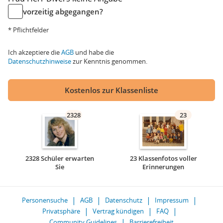
vorzeitig abgegangen?
* Pflichtfelder
Ich akzeptiere die
AGB
und habe die
Datenschutzhinweise
zur Kenntnis genommen.
Kostenlos zur Klassenliste
2328
23
2328 Schüler erwarten
23 Klassenfotos voller
Sie
Erinnerungen
Personensuche
AGB
Datenschutz
Impressum
Privatsphäre
Vertrag kündigen
FAQ
Community Guidelines
Barrierefreiheit