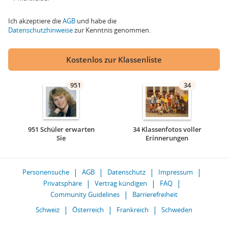
Ich akzeptiere die
AGB
und habe die
Datenschutzhinweise
zur Kenntnis genommen.
Kostenlos zur Klassenliste
951
34
951 Schüler erwarten
34 Klassenfotos voller
Sie
Erinnerungen
Personensuche
AGB
Datenschutz
Impressum
Privatsphäre
Vertrag kündigen
FAQ
Community Guidelines
Barrierefreiheit
Schweiz
Österreich
Frankreich
Schweden