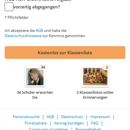
vorzeitig abgegangen?
* Pflichtfelder
Ich akzeptiere die
AGB
und habe die
Datenschutzhinweise
zur Kenntnis genommen.
Kostenlos zur Klassenliste
34
2
34 Schüler erwarten
2 Klassenfotos voller
Sie
Erinnerungen
Personensuche
AGB
Datenschutz
Impressum
Privatsphäre
Vertrag kündigen
FAQ
Community Guidelines
Barrierefreiheit