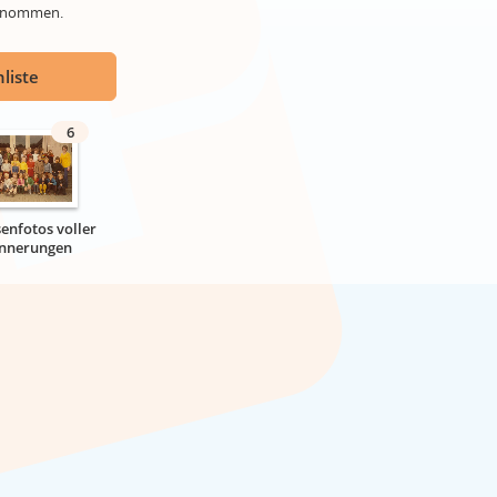
genommen.
liste
6
senfotos voller
innerungen