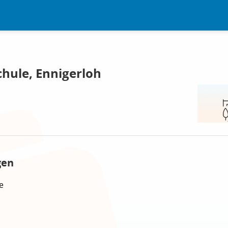
chule, Ennigerloh
gen
e