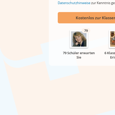
Datenschutzhinweise
zur Kenntnis 
Kostenlos zur Klassen
79
79 Schüler erwarten
6 Klas
Sie
Er