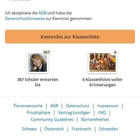
Ich akzeptiere die
AGB
und habe die
Datenschutzhinweise
zur Kenntnis genommen.
Kostenlos zur Klassenliste
367
6
367 Schüler erwarten
6 Klassenfotos voller
Sie
Erinnerungen
Personensuche
AGB
Datenschutz
Impressum
Privatsphäre
Vertrag kündigen
FAQ
Community Guidelines
Barrierefreiheit
Schweiz
Österreich
Frankreich
Schweden