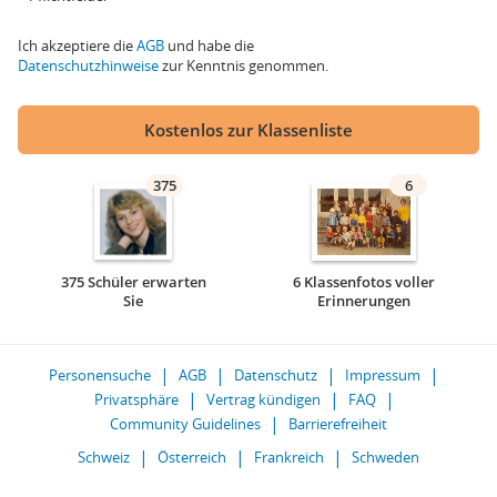
Ich akzeptiere die
AGB
und habe die
Datenschutzhinweise
zur Kenntnis genommen.
Kostenlos zur Klassenliste
375
6
375 Schüler erwarten
6 Klassenfotos voller
Sie
Erinnerungen
Personensuche
AGB
Datenschutz
Impressum
Privatsphäre
Vertrag kündigen
FAQ
Community Guidelines
Barrierefreiheit
Schweiz
Österreich
Frankreich
Schweden