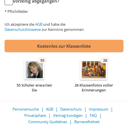
vorzeitig abgegangen?
* Pflichtfelder
Ich akzeptiere die
AGB
und habe die
Datenschutzhinweise
zur Kenntnis genommen.
Kostenlos zur Klassenliste
55
26
55 Schüler erwarten
26 Klassenfotos voller
Sie
Erinnerungen
Personensuche
AGB
Datenschutz
Impressum
Privatsphäre
Vertrag kündigen
FAQ
Community Guidelines
Barrierefreiheit