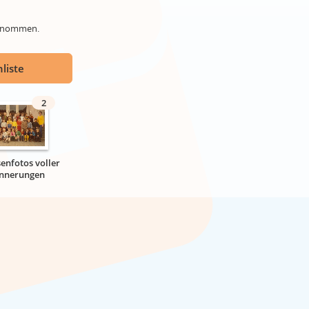
genommen.
liste
2
senfotos voller
innerungen