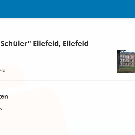
Schüler" Ellefeld, Ellefeld
eld
gen
e