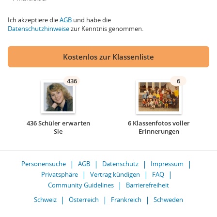
Ich akzeptiere die
AGB
und habe die
Datenschutzhinweise
zur Kenntnis genommen.
Kostenlos zur Klassenliste
436
6
436 Schüler erwarten
6 Klassenfotos voller
Sie
Erinnerungen
Personensuche
AGB
Datenschutz
Impressum
Privatsphäre
Vertrag kündigen
FAQ
Community Guidelines
Barrierefreiheit
Schweiz
Österreich
Frankreich
Schweden