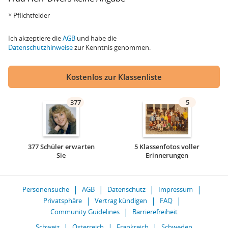
* Pflichtfelder
Ich akzeptiere die
AGB
und habe die
Datenschutzhinweise
zur Kenntnis genommen.
Kostenlos zur Klassenliste
377
5
377 Schüler erwarten
5 Klassenfotos voller
Sie
Erinnerungen
Personensuche
AGB
Datenschutz
Impressum
Privatsphäre
Vertrag kündigen
FAQ
Community Guidelines
Barrierefreiheit
Schweiz
Österreich
Frankreich
Schweden