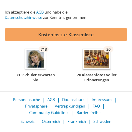
Ich akzeptiere die
AGB
und habe die
Datenschutzhinweise
zur Kenntnis genommen.
Kostenlos zur Klassenliste
713
20
713 Schüler erwarten
20 Klassenfotos voller
Sie
Erinnerungen
Personensuche
AGB
Datenschutz
Impressum
Privatsphäre
Vertrag kündigen
FAQ
Community Guidelines
Barrierefreiheit
Schweiz
Österreich
Frankreich
Schweden