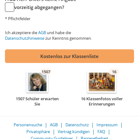
vorzeitig abgegangen?
* Pflichtfelder
Ich akzeptiere die
AGB
und habe die
Datenschutzhinweise
zur Kenntnis genommen.
Kostenlos zur Klassenliste
1507
16
1507 Schüler erwarten
16 Klassenfotos voller
Sie
Erinnerungen
Personensuche
AGB
Datenschutz
Impressum
Privatsphäre
Vertrag kündigen
FAQ
Community Guidelines
Barrierefreiheit