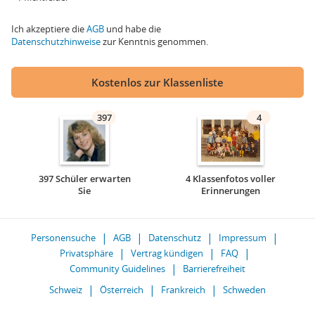
Ich akzeptiere die
AGB
und habe die
Datenschutzhinweise
zur Kenntnis genommen.
Kostenlos zur Klassenliste
397
4
397 Schüler erwarten
4 Klassenfotos voller
Sie
Erinnerungen
Personensuche
AGB
Datenschutz
Impressum
Privatsphäre
Vertrag kündigen
FAQ
Community Guidelines
Barrierefreiheit
Schweiz
Österreich
Frankreich
Schweden