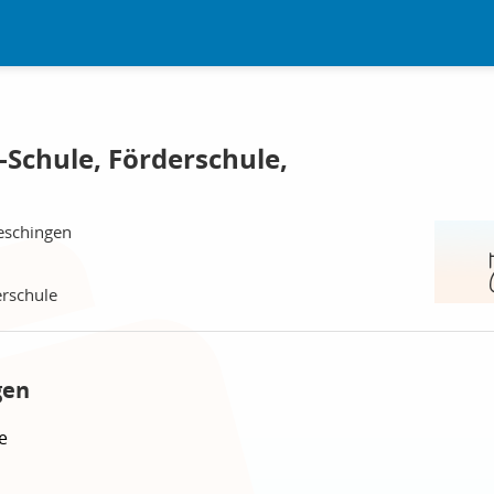
-Schule, Förderschule,
eschingen
erschule
gen
e