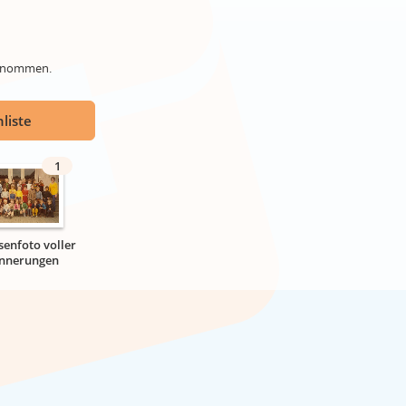
genommen.
liste
1
senfoto voller
innerungen