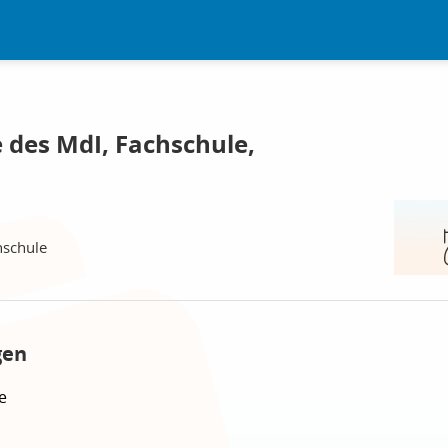
 des MdI, Fachschule,
hschule
gen
e