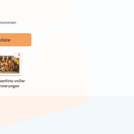
genommen.
liste
1
senfoto voller
innerungen