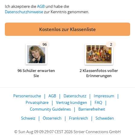
Ich akzeptiere die
AGB
und habe die
Datenschutzhinweise
zur Kenntnis genommen.
Kostenlos zur Klassenliste
96
2
96 Schüler erwarten
2 Klassenfotos voller
Sie
Erinnerungen
Personensuche
AGB
Datenschutz
Impressum
Privatsphäre
Vertrag kündigen
FAQ
Community Guidelines
Barrierefreiheit
Schweiz
Österreich
Frankreich
Schweden
© Sun Aug 09 09:29:07 CEST 2026 Ströer Connections GmbH