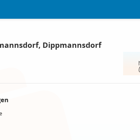
mannsdorf, Dippmannsdorf
gen
e