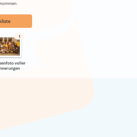
genommen.
liste
1
senfoto voller
innerungen