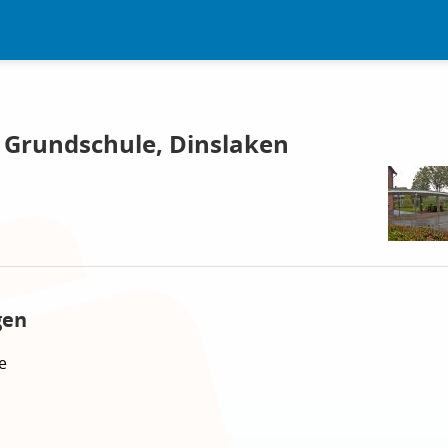
 Grundschule, Dinslaken
n
gen
e