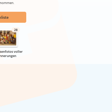
genommen.
liste
28
senfotos voller
innerungen