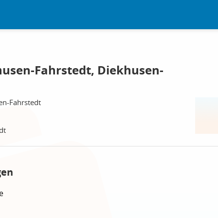
usen-Fahrstedt, Diekhusen-
en-Fahrstedt
dt
gen
e