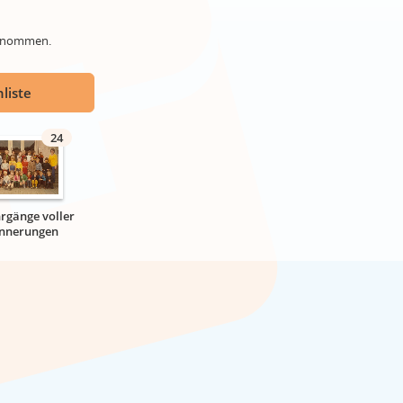
genommen.
liste
24
hrgänge voller
innerungen