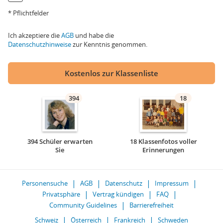
* Pflichtfelder
Ich akzeptiere die
AGB
und habe die
Datenschutzhinweise
zur Kenntnis genommen.
Kostenlos zur Klassenliste
394
18
394 Schüler erwarten
18 Klassenfotos voller
Sie
Erinnerungen
Personensuche
AGB
Datenschutz
Impressum
Privatsphäre
Vertrag kündigen
FAQ
Community Guidelines
Barrierefreiheit
Schweiz
Österreich
Frankreich
Schweden