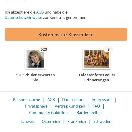
Ich akzeptiere die
AGB
und habe die
Datenschutzhinweise
zur Kenntnis genommen.
Kostenlos zur Klassenliste
520
3
520 Schüler erwarten
3 Klassenfotos voller
Sie
Erinnerungen
Personensuche
AGB
Datenschutz
Impressum
Privatsphäre
Vertrag kündigen
FAQ
Community Guidelines
Barrierefreiheit
Schweiz
Österreich
Frankreich
Schweden